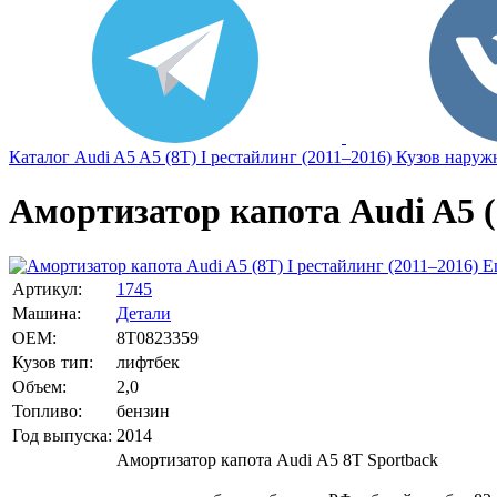
Каталог
Audi
A5
A5 (8T) I рестайлинг (2011–2016)
Кузов наруж
Амортизатор капота Audi A5 (8
Е
Артикул:
1745
Машина:
Детали
OEM:
8T0823359
Кузов тип:
лифтбек
Объем:
2,0
Топливо:
бензин
Год выпуска:
2014
Амортизатор капота Аudi А5 8Т Sрortbаck