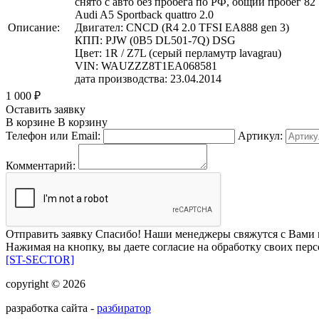
снято с авто без пробега по РФ, общий пробег 82
Audi A5 Sportback quattro 2.0
Описание:
Двигател: CNCD (R4 2.0 TFSI EA888 gen 3)
КПП: PJW (0B5 DL501-7Q) DSG
Цвет: 1R / Z7L (серый перламутр lavagrau)
VIN: WAUZZZ8T1EA068581
дата производства: 23.04.2014
1 000
₽
Оставить заявку
В корзине
В корзину
Телефон или Email:
Артикул:
Комментарий:
Отправить заявку
Спасибо! Наши менеджеры свяжутся с Вами 
Нажимая на кнопку, вы даете согласие на обработку своих пер
[ST-SECTOR]
copyright © 2026
разработка сайта -
разбиратор