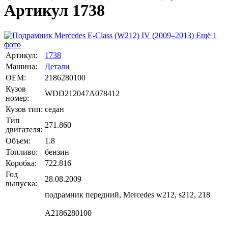
Артикул 1738
Ещё 1
фото
Артикул:
1738
Машина:
Детали
OEM:
2186280100
Кузов
WDD212047A078412
номер:
Кузов тип:
седан
Тип
271.860
двигателя:
Объем:
1.8
Топливо:
бензин
Коробка:
722.816
Год
28.08.2009
выпуска:
подрамник передний, Mercedes w212, s212, 218
A2186280100