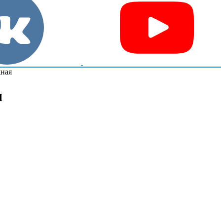
жная
я